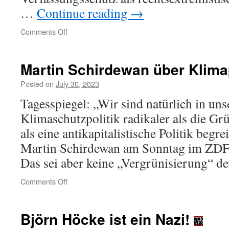
…
Continue reading
→
on
Comments Off
»Diese
EU
muss
Martin Schirdewan über Klimap
sterben«
Posted on
July 30, 2023
Tagesspiegel: „Wir sind natürlich in uns
Klimaschutzpolitik radikaler als die Gr
als eine antikapitalistische Politik begre
Martin Schirdewan am Sonntag im ZDF
Das sei aber keine „Vergrünisierung“ de
on
Comments Off
Martin
Schirdewan
über
Björn Höcke ist ein Nazi!
Klimapolitik