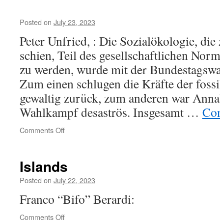
Grönemeyer
on
Posted on
July 23, 2023
Letzte
Generation
Peter Unfried, : Die Sozialökologie, die
schien, Teil des gesellschaftlichen Norm
zu werden, wurde mit der Bundestagswa
Zum einen schlugen die Kräfte der fos
gewaltig zurück, zum anderen war Anna
Wahlkampf desaströs. Insgesamt …
Con
on
Comments Off
Islands
Posted on
July 22, 2023
Franco “Bifo” Berardi:
on
Comments Off