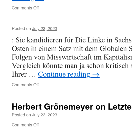
on
Comments Off
Only
a
signal
Posted on
July 23, 2023
: Sie kandidieren für Die Linke in Sach
Osten in einem Satz mit dem Globalen 
Folgen von Misswirtschaft im Kapitalis
Vergleich könnte man ja schon kritisch
Ihrer …
Continue reading
→
on
Comments Off
Herbert Grönemeyer on Letzte
Posted on
July 23, 2023
on
Comments Off
Herbert