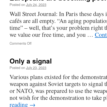
Our
Posted on
July 24, 2023
Acquaintance
Wall Street Journal: In Paris these days i
cafés are all empty. “An aging population
time” – well, that’s your problem right 
we value our free time, and you …
Cont
on
Comments Off
Europeans
are
becoming
Only a signal
poorer
Posted on
July 23, 2023
Various plans existed for the demonstrat
weapon against Soviet targets to signal t
or NATO, was prepared to use the wea
not wish for the demonstration to take
reading
→