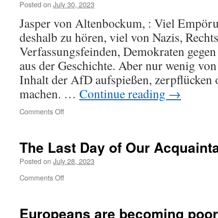
Posted on
July 30, 2023
Jasper von Altenbockum, : Viel Empöru
deshalb zu hören, viel von Nazis, Recht
Verfassungsfeinden, Demokraten gegen
aus der Geschichte. Aber nur wenig vo
Inhalt der AfD aufspießen, zerpflücken 
machen. …
Continue reading
→
on
Comments Off
Björn
Höcke
ist
The Last Day of Our Acquaint
ein
Nazi!
Posted on
July 28, 2023
on
Comments Off
The
Last
Day
Europeans are becoming poor
of