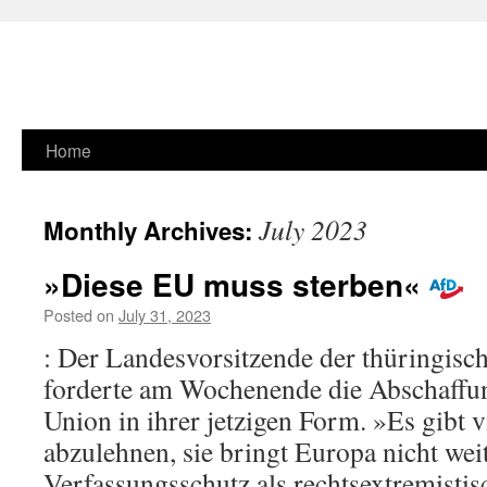
Skip
Home
to
July 2023
Monthly Archives:
content
»Diese EU muss sterben«
Posted on
July 31, 2023
: Der Landesvorsitzende der thüringisc
forderte am Wochenende die Abschaffu
Union in ihrer jetzigen Form. »Es gibt 
abzulehnen, sie bringt Europa nicht wei
Verfassungsschutz als rechtsextremistisc